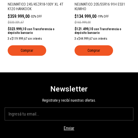
NEUMATICO 245/45ZR18-100Y XL 4T
NEUMATICO 205/55R16 91H ES31
K120 HANKOOK
KUMHO
$359.999,00
$134.999,00
-
32
%
OFF
-
19
%
OFF
$533.331,67
$165.999,00
$323.999,10
$121.499,10
con
Transferencia o
con
Transferencia o
depósito bancario
depósito bancario
3
x
$119.999,67
sin interés
3
x
$44.999,67
sin interés
Comprar
Comprar
Newsletter
Registrate y recibí nuestras ofertas.