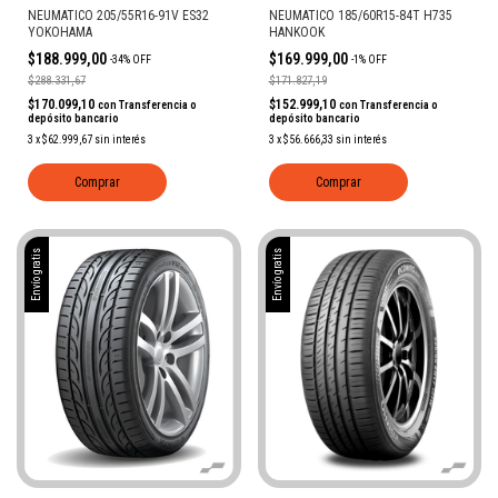
NEUMATICO 205/55R16-91V ES32
NEUMATICO 185/60R15-84T H735
YOKOHAMA
HANKOOK
$188.999,00
$169.999,00
-
34
%
OFF
-
1
%
OFF
$288.331,67
$171.827,19
$170.099,10
$152.999,10
con
Transferencia o
con
Transferencia o
depósito bancario
depósito bancario
3
x
$62.999,67
sin interés
3
x
$56.666,33
sin interés
Comprar
Comprar
Envío gratis
Envío gratis