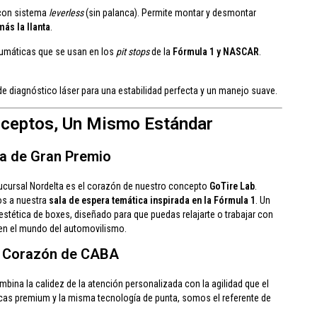
con sistema
leverless
(sin palanca). Permite montar y desmontar
más la llanta
.
umáticas que se usan en los
pit stops
de la
Fórmula 1 y NASCAR
.
 diagnóstico láser para una estabilidad perfecta y un manejo suave.
nceptos, Un Mismo Estándar
ia de Gran Premio
sucursal Nordelta es el corazón de nuestro concepto
GoTire Lab
.
mos a nuestra
sala de espera temática inspirada en la Fórmula 1
. Un
stética de boxes, diseñado para que puedas relajarte o trabajar con
 en el mundo del automovilismo.
 el Corazón de CABA
ombina la calidez de la atención personalizada con la agilidad que el
cas premium y la misma tecnología de punta, somos el referente de