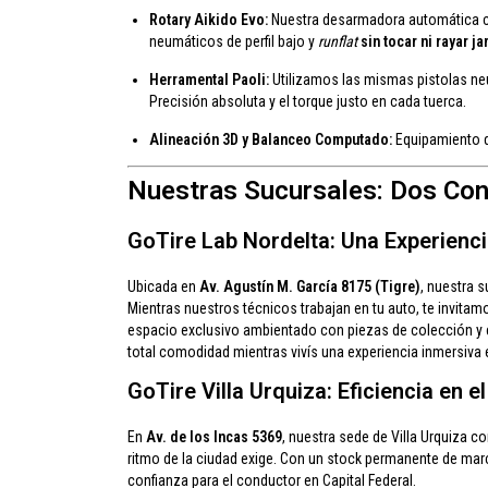
Rotary Aikido Evo:
Nuestra desarmadora automática 
neumáticos de perfil bajo y
runflat
sin tocar ni rayar ja
Herramental Paoli:
Utilizamos las mismas pistolas ne
Precisión absoluta y el torque justo en cada tuerca.
Alineación 3D y Balanceo Computado:
Equipamiento de
Nuestras Sucursales: Dos Co
GoTire Lab Nordelta: Una Experienc
Ubicada en
Av. Agustín M. García 8175 (Tigre)
, nuestra 
Mientras nuestros técnicos trabajan en tu auto, te invita
espacio exclusivo ambientado con piezas de colección y e
total comodidad mientras vivís una experiencia inmersiva
GoTire Villa Urquiza: Eficiencia en
En
Av. de los Incas 5369
, nuestra sede de Villa Urquiza c
ritmo de la ciudad exige. Con un stock permanente de mar
confianza para el conductor en Capital Federal.