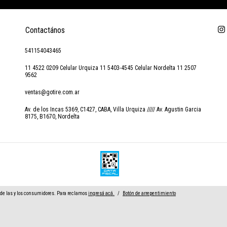
Contactános
541154043465
11 4522 0209 Celular Urquiza 11 5403-4545 Celular Nordelta 11 2507
9562
ventas@gotire.com.ar
Av. de los Incas 5369, C1427, CABA, Villa Urquiza ///// Av. Agustin Garcia
8175, B1670, Nordelta
de las y los consumidores. Para reclamos
ingresá acá.
/
Botón de arrepentimiento