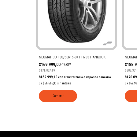
NEUMATICO 185/60R15-84T H735 HANKOOK
NEUMAT
$169.999,00
$188.
-
1
%
OFF
$171.827,19
$288.331
$152.999,10
$170.0
con
Transferencia o depósito bancario
3
x
$56.666,33
sin interés
3
x
$62.9
Comprar