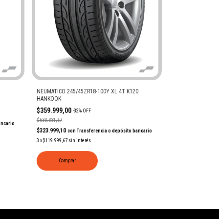
NEUMATICO 245/45ZR18-100Y XL 4T K120
HANKOOK
$359.999,00
-
32
%
OFF
$533.331,67
ancario
$323.999,10
con
Transferencia o depósito bancario
3
x
$119.999,67
sin interés
Comprar