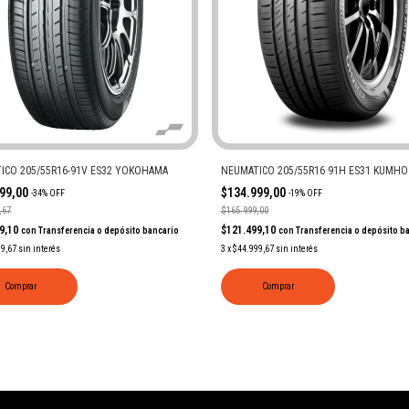
ICO 205/55R16-91V ES32 YOKOHAMA
NEUMATICO 205/55R16 91H ES31 KUMHO
999,00
$134.999,00
-
34
%
OFF
-
19
%
OFF
,67
$165.999,00
99,10
$121.499,10
con
Transferencia o depósito bancario
con
Transferencia o depósito b
99,67
sin interés
3
x
$44.999,67
sin interés
Comprar
Comprar