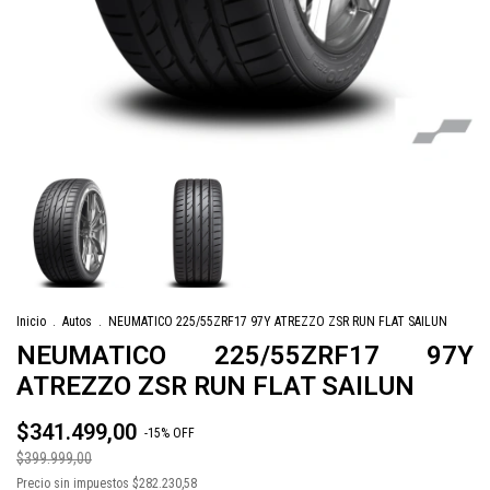
Inicio
.
Autos
.
NEUMATICO 225/55ZRF17 97Y ATREZZO ZSR RUN FLAT SAILUN
NEUMATICO 225/55ZRF17 97Y
ATREZZO ZSR RUN FLAT SAILUN
$341.499,00
-
15
%
OFF
$399.999,00
Precio sin impuestos
$282.230,58