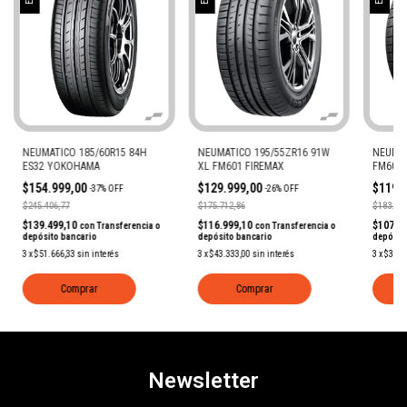
NEUMATICO 185/60R15 84H
NEUMATICO 195/55ZR16 91W
NEUMAT
ES32 YOKOHAMA
XL FM601 FIREMAX
FM601 
$154.999,00
$129.999,00
$119.
-
37
%
OFF
-
26
%
OFF
$245.406,77
$175.712,86
$183.331
$139.499,10
$116.999,10
$107.9
con
Transferencia o
con
Transferencia o
depósito bancario
depósito bancario
depósit
3
x
$51.666,33
sin interés
3
x
$43.333,00
sin interés
3
x
$39.9
Comprar
Comprar
Newsletter