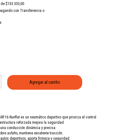
s de
$133.333,00
agando con Transferencia o
s
F16 Runflat es un neumático deportivo que prioriza el control
u estructura reforzada mejora la seguridad.
 una conducción dinámica y precisa.
obre asfalto, mantiene excelente tracción.
utos deportivos, aporta firmeza y seguridad.