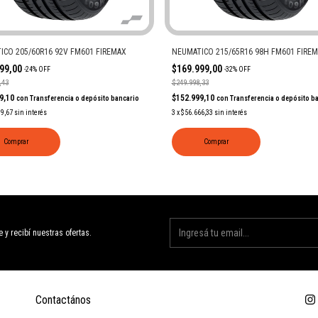
ICO 205/60R16 92V FM601 FIREMAX
NEUMATICO 215/65R16 98H FM601 FIRE
999,00
$169.999,00
-
24
%
OFF
-
32
%
OFF
,43
$249.998,33
99,10
$152.999,10
con
Transferencia o depósito bancario
con
Transferencia o depósito b
99,67
sin interés
3
x
$56.666,33
sin interés
Comprar
Comprar
e y recibí nuestras ofertas.
Contactános