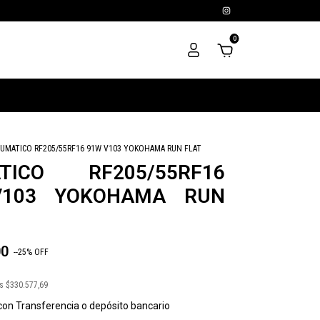
0
UMATICO RF205/55RF16 91W V103 YOKOHAMA RUN FLAT
TICO RF205/55RF16
V103 YOKOHAMA RUN
00
-
-25
%
OFF
os
$330.577,69
con
Transferencia o depósito bancario