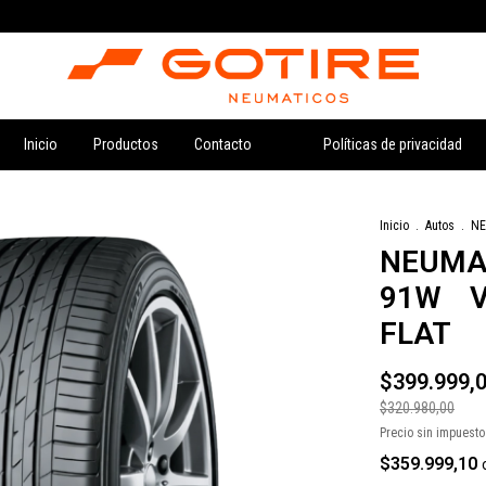
Inicio
Productos
Contacto
Políticas de privacidad
Inicio
.
Autos
.
NE
NEUMA
91W 
FLAT
$399.999,
$320.980,00
Precio sin impuest
$359.999,10