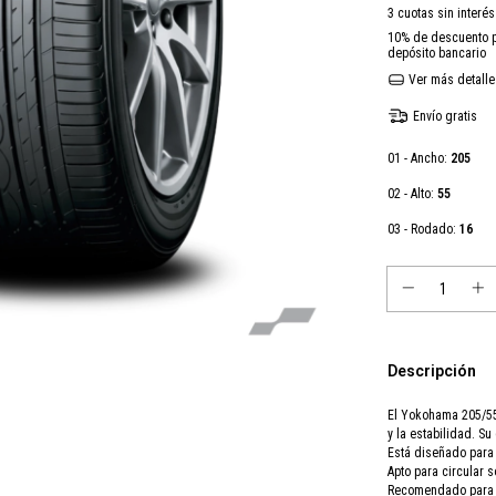
3
cuotas sin interé
10% de descuento
p
depósito bancario
Ver más detalle
Envío gratis
01 - Ancho:
205
02 - Alto:
55
03 - Rodado:
16
Descripción
El Yokohama 205/55R
y la estabilidad. S
Está diseñado para
Apto para circular s
Recomendado para a