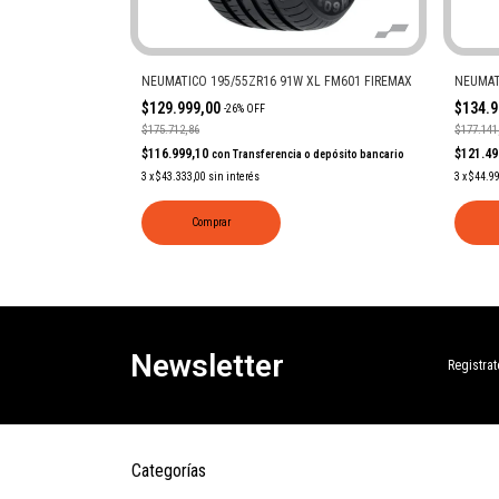
S32 YOKOHAMA
NEUMATICO 195/55ZR16 91W XL FM601 FIREMAX
NEUMAT
$129.999,00
$134.
-
26
%
OFF
$175.712,86
$177.141
$116.999,10
$121.4
 depósito bancario
con
Transferencia o depósito bancario
3
x
$43.333,00
sin interés
3
x
$44.9
Comprar
Newsletter
Registrat
Categorías