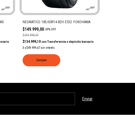
MAX
NEUMATICO 185/60R14-82H ES32 YOKOHAMA
NEUMATICO 185/6
$149.999,00
$165.999,00
-
39
%
OFF
-
33
$244.998,33
$248.673,33
$134.999,10
$149.399,10
ancario
con
Transferencia o depósito bancario
con
Tr
3
x
$49.999,67
sin interés
3
x
$55.333,00
sin int
Comprar
Comprar