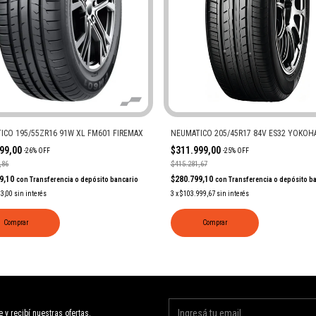
ICO 195/55ZR16 91W XL FM601 FIREMAX
NEUMATICO 205/45R17 84V ES32 YOKOH
999,00
$311.999,00
-
26
%
OFF
-
25
%
OFF
,86
$415.281,67
99,10
$280.799,10
con
Transferencia o depósito bancario
con
Transferencia o depósito b
33,00
sin interés
3
x
$103.999,67
sin interés
Comprar
Comprar
e y recibí nuestras ofertas.