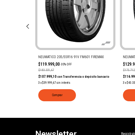
S32 YOKOHAMA
NEUMATICO 205/55R16 91V FM601 FIREMAX
NEUMAT
$119.999,00
$129.
-
35
%
OFF
$183.331,67
$175.712
$107.999,10
$116.9
 depósito bancario
con
Transferencia o depósito bancario
3
x
$39.999,67
sin interés
3
x
$43.3
Comprar
Newsletter
Registrat