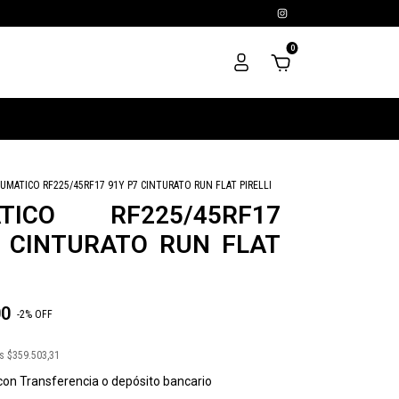
0
UMATICO RF225/45RF17 91Y P7 CINTURATO RUN FLAT PIRELLI
TICO RF225/45RF17
7 CINTURATO RUN FLAT
00
-
2
%
OFF
os
$359.503,31
con
Transferencia o depósito bancario