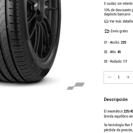
3
cuotas sin interé
10% de descuento
p
depósito bancario
Ver más detalle
Envío gratis
01 - Ancho:
225
02 - Alto:
45
03 - Rodado:
17
Descripción
El neumático
225/45
brinda equilibrio en
Su tecnología Run F
pérdida de presión,