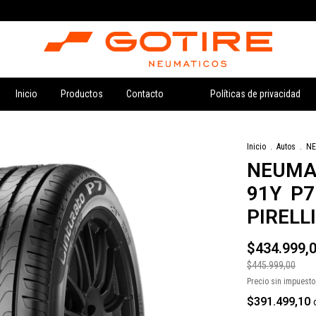
Inicio
Productos
Contacto
Políticas de privacidad
Inicio
.
Autos
.
NE
NEUMA
91Y P
PIRELLI
$434.999,
$445.999,00
Precio sin impuest
$391.499,10