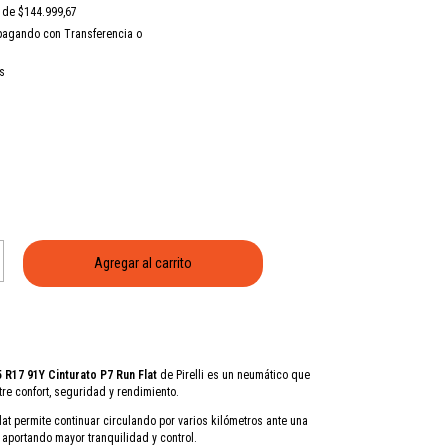
s de
$144.999,67
agando con Transferencia o
s
 R17 91Y Cinturato P7 Run Flat
de
Pirelli
es un neumático que
tre confort, seguridad y rendimiento.
lat permite continuar circulando por varios kilómetros ante una
 aportando mayor tranquilidad y control.