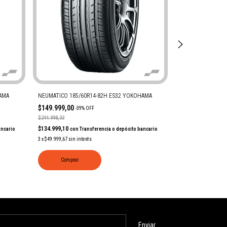
AMA
NEUMATICO 185/60R14-82H ES32 YOKOHAMA
NEUMATICO 195/5
$149.999,00
$235.999,00
-
39
%
OFF
-
37
$244.998,33
$371.786,67
$134.999,10
$212.399,10
ancario
con
Transferencia o depósito bancario
con
Tr
3
x
$49.999,67
sin interés
3
x
$78.666,33
sin int
Comprar
Comprar