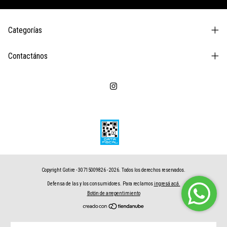
Categorías
Contactános
Copyright Gotire - 30715009826 - 2026. Todos los derechos reservados.
Defensa de las y los consumidores. Para reclamos
ingresá acá.
Botón de arrepentimiento