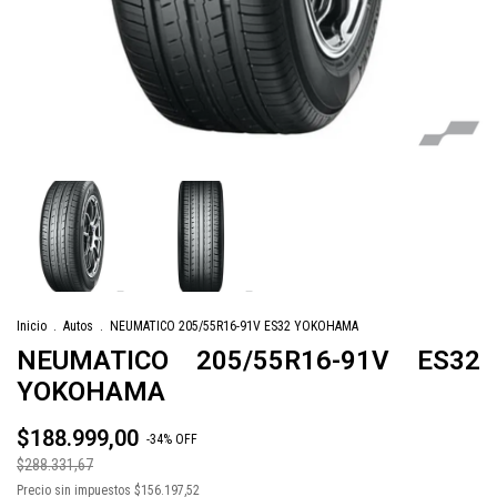
Inicio
.
Autos
.
NEUMATICO 205/55R16-91V ES32 YOKOHAMA
NEUMATICO 205/55R16-91V ES32
YOKOHAMA
$188.999,00
-
34
%
OFF
$288.331,67
Precio sin impuestos
$156.197,52