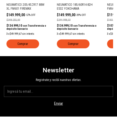
NEUMATICO 205/45ZR17 88W
NEUMATICO 185/60R14-82H
NEUMAT
XL FM601 FIREMAX
ES32 YOKOHAMA
FM601 
$149.999,00
$149.999,00
$119.
-
57
%
OFF
-
39
%
OFF
$348.255,00
$244.998,33
$183.331
$134.999,10
$134.999,10
$107.9
con
Transferencia o
con
Transferencia o
depósito bancario
depósito bancario
depósit
3
x
$49.999,67
sin interés
3
x
$49.999,67
sin interés
3
x
$39.9
Comprar
Comprar
Newsletter
Registrate y recibí nuestras ofertas.