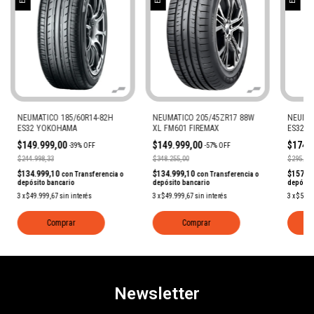
NEUMATICO 185/60R14-82H
NEUMATICO 205/45ZR17 88W
NEUMAT
ES32 YOKOHAMA
XL FM601 FIREMAX
ES32 
$149.999,00
$149.999,00
$174.
-
39
%
OFF
-
57
%
OFF
$244.998,33
$348.255,00
$295.831
$134.999,10
$134.999,10
$157.4
con
Transferencia o
con
Transferencia o
depósito bancario
depósito bancario
depósit
3
x
$49.999,67
sin interés
3
x
$49.999,67
sin interés
3
x
$58.3
Comprar
Comprar
Newsletter