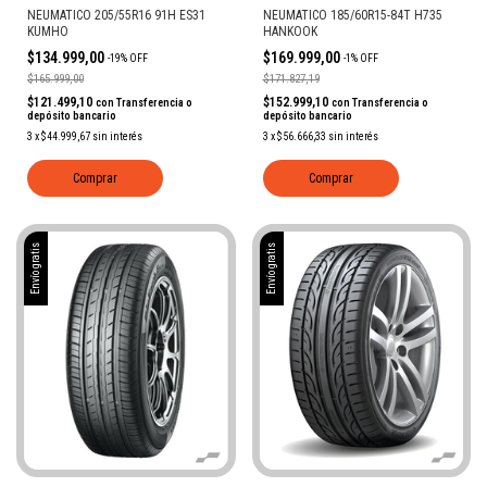
NEUMATICO 185/60R15-84T H735
NEUMATICO 205/55R16 91H ES31
HANKOOK
KUMHO
$169.999,00
$134.999,00
-
1
%
OFF
-
19
%
OFF
$171.827,19
$165.999,00
$152.999,10
$121.499,10
con
Transferencia o
con
Transferencia o
depósito bancario
depósito bancario
3
x
$56.666,33
sin interés
3
x
$44.999,67
sin interés
Comprar
Comprar
Envío gratis
Envío gratis