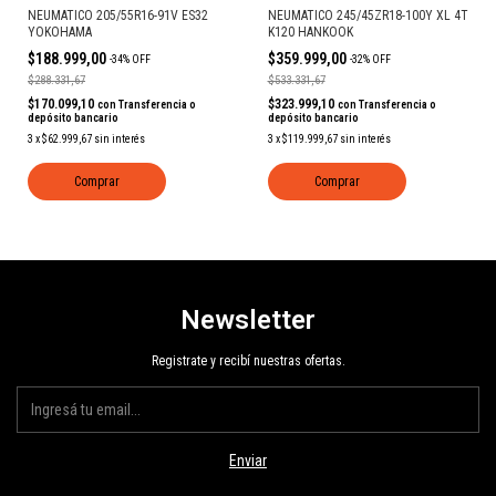
NEUMATICO 205/55R16-91V ES32
NEUMATICO 245/45ZR18-100Y XL 4T
YOKOHAMA
K120 HANKOOK
$188.999,00
$359.999,00
-
34
%
OFF
-
32
%
OFF
$288.331,67
$533.331,67
$170.099,10
$323.999,10
con
Transferencia o
con
Transferencia o
depósito bancario
depósito bancario
3
x
$62.999,67
sin interés
3
x
$119.999,67
sin interés
Comprar
Comprar
Newsletter
Registrate y recibí nuestras ofertas.