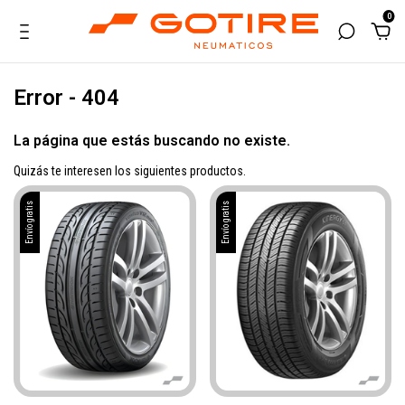
0
Error - 404
La página que estás buscando no existe.
Quizás te interesen los siguientes productos.
Envío gratis
Envío gratis