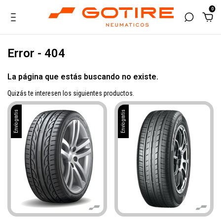
0
Error - 404
La página que estás buscando no existe.
Quizás te interesen los siguientes productos.
Envío gratis
Envío gratis