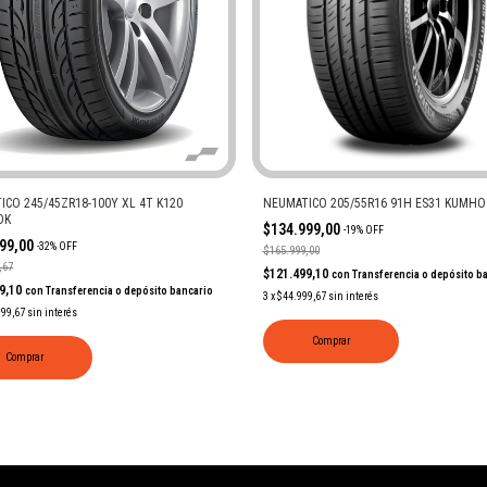
ICO 245/45ZR18-100Y XL 4T K120
NEUMATICO 205/55R16 91H ES31 KUMHO
OK
$134.999,00
-
19
%
OFF
999,00
-
32
%
OFF
$165.999,00
,67
$121.499,10
con
Transferencia o depósito b
99,10
con
Transferencia o depósito bancario
3
x
$44.999,67
sin interés
999,67
sin interés
Comprar
Comprar