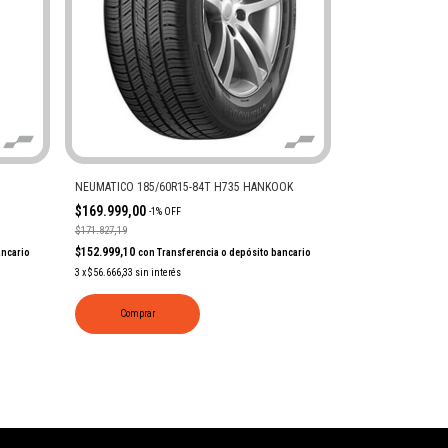
NEUMATICO 185/60R15-84T H735 HANKOOK
$169.999,00
-
1
%
OFF
$171.827,19
$152.999,10
con
Transferencia o depósito bancario
ancario
3
x
$56.666,33
sin interés
Comprar