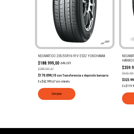
NEUMATICO 205/55R16-91V ES32 YOKOHAMA
NEUMAT
HANKO
$188.999,00
-
34
%
OFF
$359.
$288.331,67
$533.331
$170.099,10
con
Transferencia o depósito bancario
$323.9
3
x
$62.999,67
sin interés
3
x
$119.
Comprar