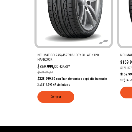
NEUMATICO 245/45ZR18-100Y XL 4T K120
NEUMAT
HANKOOK
$169.
$359.999,00
-
32
%
OFF
$171.827
$533.331,67
$152.9
$323.999,10
con
Transferencia o depósito bancario
3
x
$56.6
3
x
$119.999,67
sin interés
Comprar