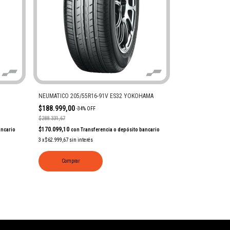
NEUMATICO 205/55R16-91V ES32 YOKOHAMA
$188.999,00
-
34
%
OFF
$288.331,67
$170.099,10
con
Transferencia o depósito bancario
ancario
3
x
$62.999,67
sin interés
Comprar