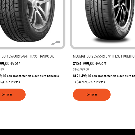
ICO 185/60R15-84T H735 HANKOOK
NEUMATICO 205/55R16 91H ES31 KUMHO
999,00
$134.999,00
-
1
%
OFF
-
19
%
OFF
,19
$165.999,00
99,10
$121.499,10
con
Transferencia o depósito bancario
con
Transferencia o depósito b
66,33
sin interés
3
x
$44.999,67
sin interés
Comprar
Comprar