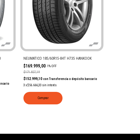
0
NEUMATICO 185/60R15-84T H735 HANKOOK
$169.999,00
-
1
%
OFF
$171.827,19
$152.999,10
con
Transferencia o depósito bancario
ancario
3
x
$56.666,33
sin interés
Comprar