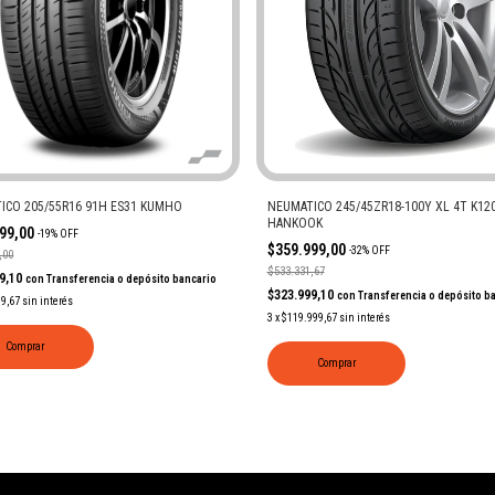
NEUMATICO 245/45ZR18-100Y XL 4T K12
ICO 205/55R16 91H ES31 KUMHO
HANKOOK
999,00
-
19
%
OFF
$359.999,00
-
32
%
OFF
,00
$533.331,67
99,10
con
Transferencia o depósito bancario
$323.999,10
con
Transferencia o depósito b
99,67
sin interés
3
x
$119.999,67
sin interés
Comprar
Comprar