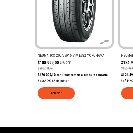
NEUMATICO 205/55R16-91V ES32 YOKOHAMA
NEUMAT
$188.999,00
$134.
-
34
%
OFF
$288.331,67
$165.999
$170.099,10
$121.4
con
Transferencia o depósito bancario
3
x
$62.999,67
sin interés
3
x
$44.9
Comprar