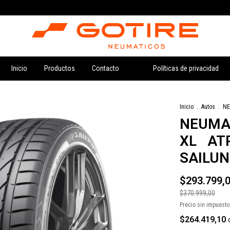
Inicio
Productos
Contacto
Políticas de privacidad
Inicio
.
Autos
.
NE
NEUMA
XL AT
SAILUN
$293.799,
$370.999,00
Precio sin impuest
$264.419,10