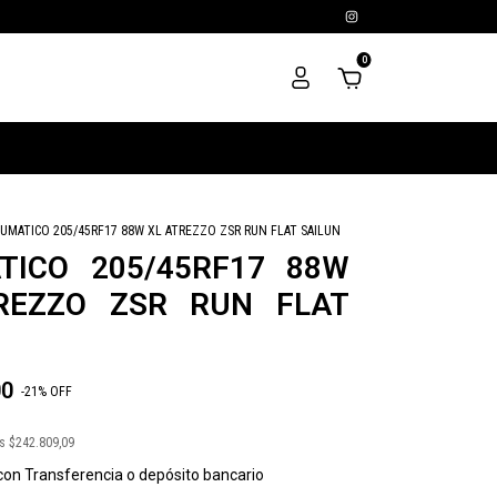
0
UMATICO 205/45RF17 88W XL ATREZZO ZSR RUN FLAT SAILUN
TICO 205/45RF17 88W
REZZO ZSR RUN FLAT
00
-
21
%
OFF
os
$242.809,09
con
Transferencia o depósito bancario