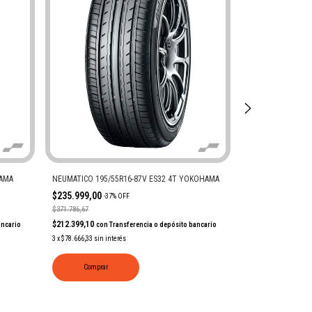
HAMA
NEUMATICO 195/55R16-87V ES32 4T YOKOHAMA
NEUMATICO 205/4
$235.999,00
$149.999,00
-
37
%
OFF
-
57
$371.786,67
$348.255,00
$212.399,10
$134.999,10
ancario
con
Transferencia o depósito bancario
con
Tr
3
x
$78.666,33
sin interés
3
x
$49.999,67
sin int
Comprar
Comprar