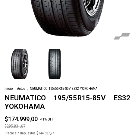
Inicio
.
Autos
.
NEUMATICO 195/55R15-85V ES32 YOKOHAMA
NEUMATICO 195/55R15-85V ES32
YOKOHAMA
$174.999,00
-
41
%
OFF
$295.831,67
Precio sin impuestos
$144.627,27