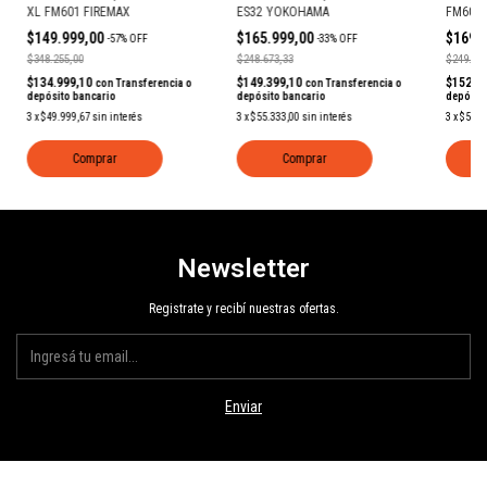
XL FM601 FIREMAX
ES32 YOKOHAMA
FM601 
$149.999,00
$165.999,00
$169.
-
57
%
OFF
-
33
%
OFF
$348.255,00
$248.673,33
$249.998
$134.999,10
$149.399,10
$152.9
con
Transferencia o
con
Transferencia o
depósito bancario
depósito bancario
depósit
3
x
$49.999,67
sin interés
3
x
$55.333,00
sin interés
3
x
$56.6
Comprar
Comprar
Newsletter
Registrate y recibí nuestras ofertas.